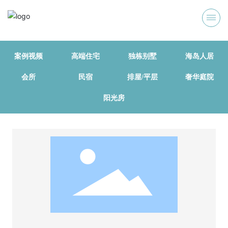
案例视频
高端住宅
独栋别墅
海岛人居
会所
民宿
排屋/平层
奢华庭院
阳光房